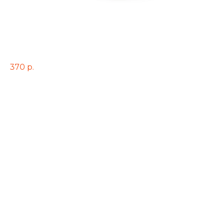
Марсель 200 гр.
370
р.
(Свиная вырезка, сыр, помидоры свеж., лук красный ,майонезная
заправка)