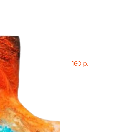
Витаминный са
капустой и сем
160
р.