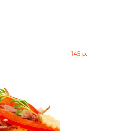
Брускетта с к
145
р.