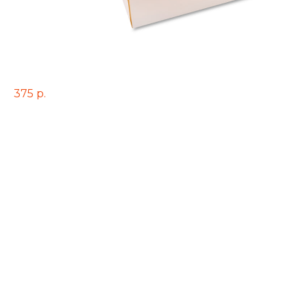
Ассорти из закусочных пирожков
375
р.
Пирожки с мясом (свинина)-6шт
Беляш-6шт
Пирожки с курицей и грибами-6 шт
Пирожки с капустой-6шт