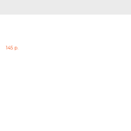
Маринованные помидорчики
Изумруд в фуршетном варианте
145
р.