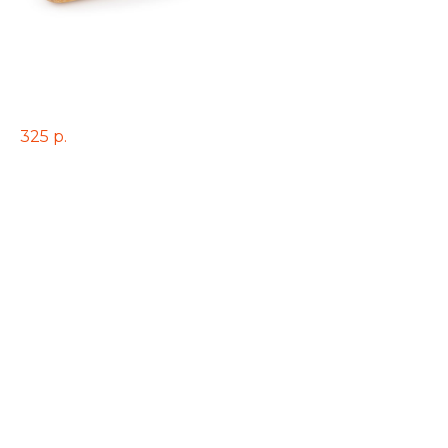
Beef-pork Бургер 300/150/50 гр.
325
р.
(булочка д/бургера, натуральная котлета из свинины и говядины,
помидор свежий, огурец соленый, лук маринованный, соус, салат
микс) Подается с картофелем фри