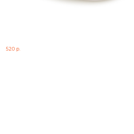
Мясной салат с овощами в
сливочном соусе 250 гр.
520
р.
(Филе куриное, язык свиной, свинина, салат листовой, огурцы свеж.,
яйца, майонезная заправка)