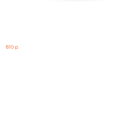
Форель в сливочно-шпинатном
соусе с рисом 110/150/35 гр.
810
р.